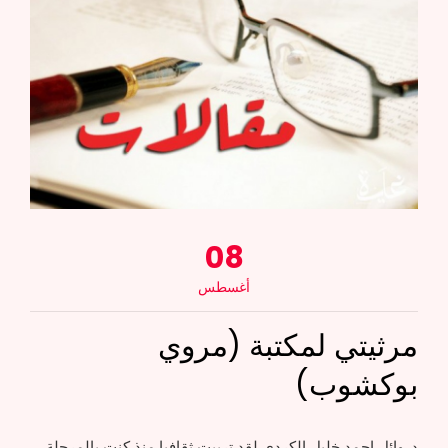
08
أغسطس
مرثيتي لمكتبة (مروي
بوكشوب)
د. وائل احمد خليل الكردي لقد تربيت ثقافيا منذ كنت بالمرحلة