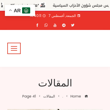
لس شؤون الأحزاب السياسية
*هل من مزيد ..؟!*
وزير ا
AR
Ski
الجمعة, أغسطس 7
14:40:12
t
conten
المقالات
Home
.
المقالات
Page 41