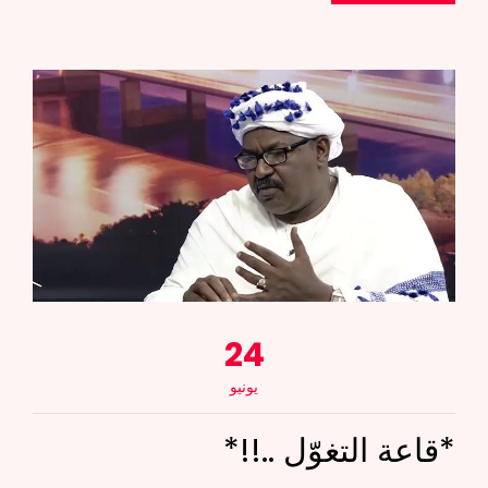
24
يونيو
*قاعة التغوّل ..!!*