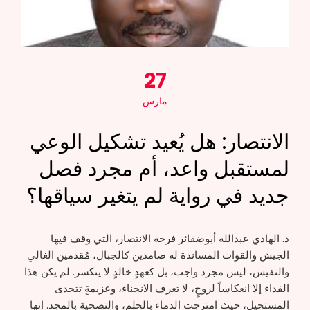
27
مارس
الانتصار: هل يُعيد تشكيل الوعي
لمستقبل واعد، أم مجرد فصل
جديد في رواية لم يتغير سياقها؟
د. الهادي عبدالله أبوضفائر فرحة الانتصار، التي وقف فيها
الجيش والقوات المساندة له صامدين كالجبال، مُقدمين الغالي
والنفيس، ليس مجرد واجب، بل كعهدٍ خالدٍ لا ينكسر. لم يكن هذا
الفداء إلا انعكاساً لروحٍ، لا تعرف الانحناء، وعزيمةٍ تتحدى
المستحيل، حيث امتزجت الدماء بالحلم، والتضحية بالمجد. إنها