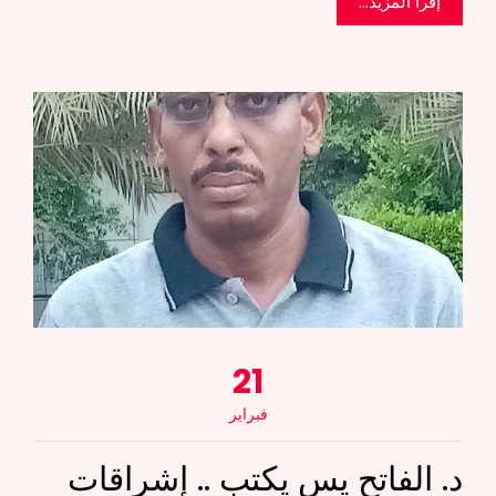
إقرأ المزيد...
21
فبراير
د. الفاتح يس يكتب .. إشراقات