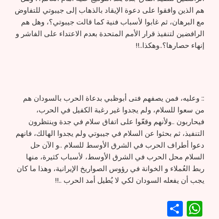
هم الذين وافقوا على دعوة الإيقاد بالذهاب إلى جيبوتي للتفاوض
مع البرهان، ثم غابوا لأسباب فنية كما قالت جيبوتي؟، وهل هم
الرافضين لتنفيذ قرار الأمم المتحدة بعدم الاعتداء على الفاشر و
إنهاء حصارها؟..وهكذا..!!
:: وعليه، فمن يصفهم فتى أبوظبي بدعاة الحرب بالسودان هم
من سعوا للسلام، ولم يجدوا غير رغبة الكفيل في الحرب،
فيحاربون ..ولأنهم وقعّوا على اتفاق سلام في جدة وينتظرون
التنفيذ، ثم بحثوا عن السلام في جيبوتي ولم يجدوا الهالك، فانهم
دعوا أطراف الحرب في الشرق الأوسط للسلام ..و الآن حل
السلام محل الحرب في الشرق الأوسط، لأسباب كثيرة، منها
ربط العُملاء و الخوانة في رؤوس الصواريخ الإيرانية، وهذا ما كان
يجب أن يفعله السودان لكي لا يُطيل أمد الحرب ..!!
WhatsApp
Share