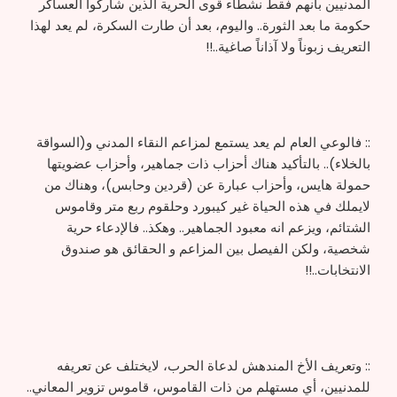
المدنيين بأنهم فقط نشطاء قوى الحرية الذين شاركوا العساكر
حكومة ما بعد الثورة.. واليوم، بعد أن طارت السكرة، لم يعد لهذا
التعريف زبوناً ولا آذاناً صاغية..!!
:: فالوعي العام لم يعد يستمع لمزاعم النقاء المدني و(السواقة
بالخلاء).. بالتأكيد هناك أحزاب ذات جماهير، وأحزاب عضويتها
حمولة هايس، وأحزاب عبارة عن (قردين وحابس)، وهناك من
لايملك في هذه الحياة غير كيبورد وحلقوم ربع متر وقاموس
الشتائم، ويزعم انه معبود الجماهير.. وهكذ.. فالإدعاء حرية
شخصية، ولكن الفيصل بين المزاعم و الحقائق هو صندوق
الانتخابات..!!
:: وتعريف الأخ المندهش لدعاة الحرب، لايختلف عن تعريفه
للمدنيين، أي مستهلم من ذات القاموس، قاموس تزوير المعاني..