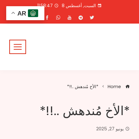
Ski
السبت, أغسطس 8
11:58:47
t
AR
conten
Home
*الأخ مُندهش ..!!*
*الأخ مُندهش ..!!*
يونيو 27, 2025