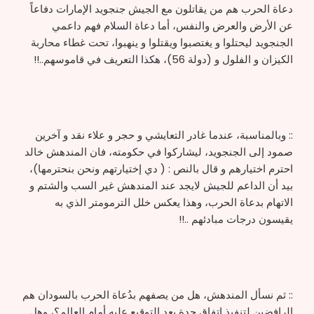
دعاة الحرب هم من يقاتلون مع الجيش جنجويد الإمارات دفاعاً
عن الأرض والعرض والنفس، أما دعاة السلام فهم داعمي
الجنجويد ليحتلوا و يغتصبوا ويقتلوا و ينهبوا، تحت غطاء محاربة
الكيزان و الفلول و (دولة 56)، هكذا التعريف في قاموسهم..!!
:: وبالمناسبة، عندما غادر التعايشي و حجر و علاء نقد و آخرين
صمود إلى الجنجويد، ليشاركوا في حكومته، فان المندهش خالد
احترم اختيارهم و قال بالنص : ( دي إختيارتهم ونحن بنحترمها)،
بيد أن الداعم للجيش لايجد عند المندهش غير السب والشتم و
الاتهام بدعاة الحرب، وهذا يعكس خلل الترمومتر الذي به
يقيسون درجات مبادئهم ..!!
:: ثم نسأل المندهش، هل من يصفهم بدُعاة الحرب بالسودان هم
الرافضين لتنفيذ اتفاق جدة بعد التوقيع عليه أمام العالم؟، وهل