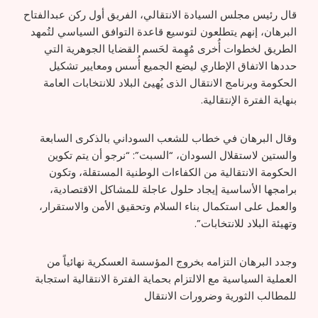
قال رئيس مجلس السيادة الانتقالي، الفريق أول ركن عبدالفتاح
البرهان، إنهم يتطلعون لتوسيع قاعدة التوافق السياسي لتُمهد
الطريق لخطوات أُخرى مُهِمة لحَسم القضايا الجوهرية التي
حددها الاتفاق الإطاري ليضع الجميع أُسس ومعايير تشكيل
الحكومة وبرنامج الانتقال الذى يُهيئ البلاد للانتخابات العامة
بنهاية الفترة الإنتقالية.
وقال البرهان في خطاب للشعب السوداني بالذكرى السابعة
والستين لاستقلال السودان، “السبت”: “نرجو أن يتم تكوين
الحكومة الانتقالية من الكفاءات الوطنية المستقلة، وتكون
برامجها الأساسية إيجاد حلول عاجلة للمشاكل الاقتصادية،
والعمل على استكمال بناء السلام وتحقيق الأمن والاستقرار،
وتهيئة البلاد للانتخابات”.
وجدد البرهان التزامه بخروج المؤسسة العسكرية نهائياً من
العملية السياسية مع الالتزام بحماية الفترة الانتقالية استجابة
للمطالب الثورية وضرورات الانتقال