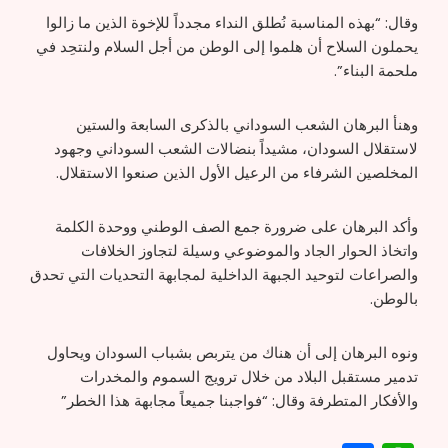
وقال: “بهذه المناسبة نُطلق النداء مجدداً للإخوة الذين ما زالوا
يحملون السلاح أن هلموا إلى الوطن من أجل السلام ولنتحِد في
ملحمة البناء”.
وهنأ البرهان الشعب السوداني بالذكرى السابعة والستين
لاستقلال السودان، مشيداً بنضالات الشعب السوداني وجهود
المخلصين الشرفاء من الرعيل الأول الذين صنعوا الاستقلال.
وأكد البرهان على ضرورة جمع الصف الوطني ووحدة الكلمة
واتخاذ الحوار الجاد والموضوعي وسيلة لتجاوز الخلافات
والصراعات لتوحيد الجبهة الداخلية لمجابهة التحديات التي تحدق
بالوطن.
ونوه البرهان إلى أن هناك من يتربص بشباب السودان ويحاول
تدمير مستقبل البلاد من خلال ترويج السموم والمخدرات
والأفكار المتطرفة وقال: “فواجبنا جميعاً مجابهة هذا الخطر”