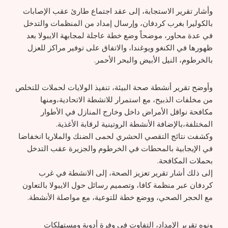
وأشار تقرير الاستجابة، إلى عقد اجتماع طارئ عقب الإصابات
بالكوليرا بغرب كردفان، وإرسال إمداد من المنظمات والتدخل
في عدة محاور، موضحاً وضع خطة عاجلة لمجابهة الايبولا بعد
ظهورها في الكنغو ويوغندا، والاتفاق على توفير مراكز للعزل
بالخرطوم، النيل الأبيض والبحر الأحمر.
وأوضح تقرير أنشطة صحة البيئة، تنفيذ الولايات لحملات للتخلص
من مخلفات الذبيح، مع استمرار للانشطة الاتحادية،ومنها
مكافحة نواقل الأمراض داخل وخارج المنازل في الأطوار
المختلفة،بالإضافة الأنشطة الروتينية لرقابة الأغذية.
وكشفت نتائج التقصي الحشري لحمى الضنك والملاريا انخفاضا
في الإيجابية بالمحطات في الخرطوم والجزيرة عقب التدخل
بحملات المكافحة.
إلى ذلك أشار تقرير تعزيز الصحة، إلى الانشطة في غرب
كردفان عبر منظمة كافا، وتصميم رسائل حول الايبولا بالتعاون
مع الحجر الصحي، ووضع خطة للتوعية، مع مواصلة الأنشطة.
ونوه تقرير الإمداد، التفاوت في وفرة أدوية ومستهلكات