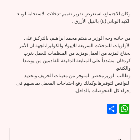
وكان الاجتماع، استعرض تقرير تقييم تدخلات الاستجابة لوباء
الكبد الوبائي(E) بالنيل الأزرق .
من جانبه وجه الوزير د. هيثم محمد ابراهيم، بالتركيز على
الأولويات للتدخلات السريعة للايبولا والكوليرا،لجهة ان الأمر
يحتاج لمزيد من العمل،ومزيد من المنظمات للعمل بغرب
كردفان. مشدداً على المتابعة الدقيقة للقادمين من يوغندا
والكنغو.
وطالب الوزير،بحصر المتوفر من معينات الخريف وتحديد
النواقص لتوفيرها،وكذلك رفع احتياجات المعمل بمايسهم في
إجراء كل الفحوصات بالداخل.
WhatsApp
Share