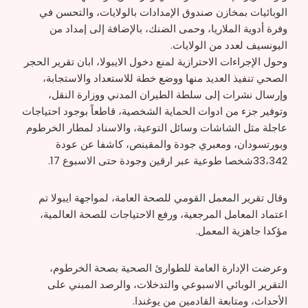
الوبائيات بمخازن صندوق الإمدادات بالولايات، والتحسن في
وفرة أدوية الملاريا، وحمى الضنك، بالإضافة إلى إمداد من
اليونسيف لعدد من الولايات.
وحول الإجراءات الاحترازية لمنع دخول الايبولا، ابان تقرير الحجر
الصحي تنفيذ العديد منها ووضع خطة للاستعداد والاستجابة،
وإرسال نشرات إلى سلطة الطيران المدني ووزارة النقل،
وتوفير جزء من ادوات الحماية الشخصية، قاطعاً بوجود احتياجات
عاجلة مثل الشاشات وسائل التوعية، والاسناد لمطار الخرطوم
وبورتسودان، ومعبري جودة والمقينص، كاشفا عن عودة
33،342شخصا طوعية عبر ارقين وجودة حتى الاسبوع 17.
وقال تقرير المعمل القومي للصحة العامة، لمواجهة ايبولا تم
اعتماد المعامل المرجعية، ورفع الاحتياجات للصحة العالمية،
مؤكدا جاهزية المعمل.
وعرضت الإدارة العامة للطوارئ الصحية بصحة الخرطوم،
التقرير الوبائي الاسبوعي والتدخلات، والرصد المبني على
الأحداث، ومتابعة القادمين من يوغندا.