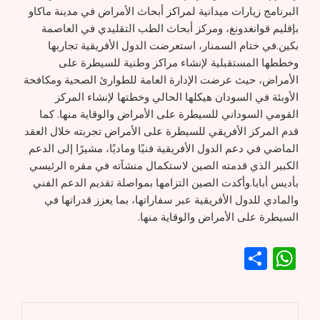
البرنامج زيارات ميدانية لمراكز أبحاث الأمراض في مدينة ماكاو
بإقليم قوانغدونغ، ومركز أبحاث الطب التقليدي في العاصمة
بكين.في ختام السمنار، استعرضت الدول الأفريقية تجاربها
وخططها المستقبلية لإنشاء مراكز وطنية للسيطرة على
الأمراض، حيث عرضت الإدارة العامة للطوارئ الصحية ومكافحة
الأوبئة في السودان هيكلها الحالي وخطتها لإنشاء المركز
القومي السوداني للسيطرة على الأمراض والوقاية منها. كما
قدم المركز الأفريقي للسيطرة على الأمراض تجربته خلال العقد
الماضي في دعم الدول الأفريقية فنيًا وماديًا، مشيرًا إلى الدعم
الكبير الذي قدمته الصين لاستكمال منشآته في مقره الرئيسي
بأديس أبابا.وأكدت الصين التزامها بمواصلة تقديم الدعم الفني
والمادي للدول الأفريقية عبر سفاراتها، بما يعزز قدراتها في
السيطرة على الأمراض والوقاية منها.
WhatsApp
Share